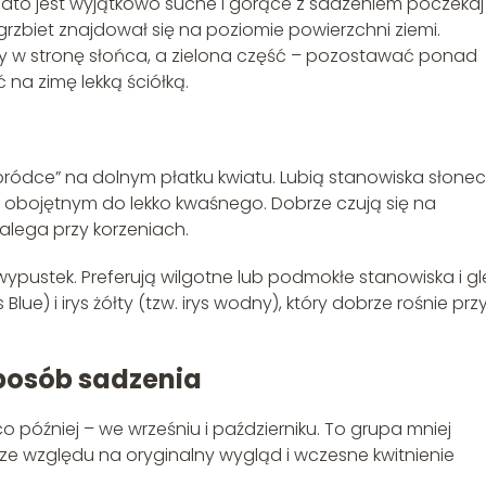
i lato jest wyjątkowo suche i gorące z sadzeniem poczeka
h grzbiet znajdował się na poziomie powierzchni ziemi.
y w stronę słońca, a zielona część – pozostawać ponad
 na zimę lekką ściółką.
bródce” na dolnym płatku kwiatu. Lubią stanowiska słone
e obojętnym do lekko kwaśnego. Dobrze czują się na
zalega przy korzeniach.
ypustek. Preferują wilgotne lub podmokłe stanowiska i g
 Blue) i irys żółty (tzw. irys wodny), który dobrze rośnie prz
sposób sadzenia
eco później – we wrześniu i październiku. To grupa mniej
ze względu na oryginalny wygląd i wczesne kwitnienie