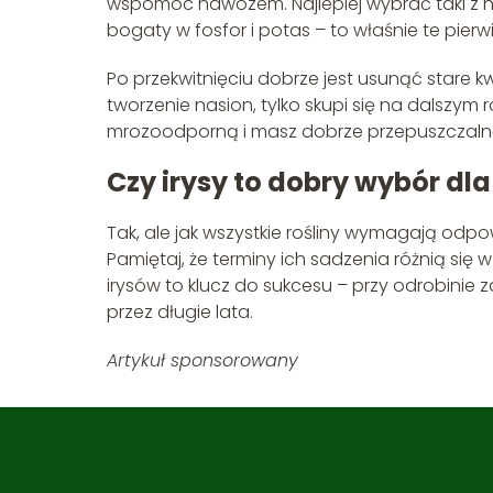
wspomóc nawozem. Najlepiej wybrać taki z niew
bogaty w fosfor i potas – to właśnie te pierwi
Po przekwitnięciu dobrze jest usunąć stare kwi
tworzenie nasion, tylko skupi się na dalszym
mrozoodporną i masz dobrze przepuszczalną 
Czy irysy to dobry wybór d
Tak, ale jak wszystkie rośliny wymagają odpo
Pamiętaj, że terminy ich sadzenia różnią się
irysów to klucz do sukcesu – przy odrobini
przez długie lata.
Artykuł sponsorowany