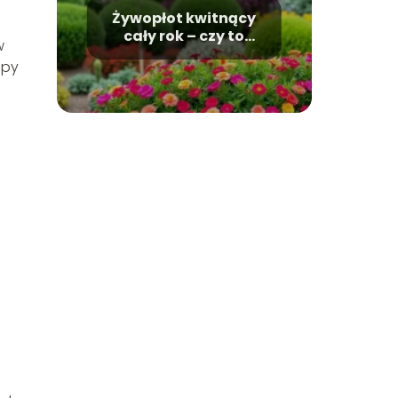
Żywopłot kwitnący
cały rok – czy to
w
możliwe?
upy