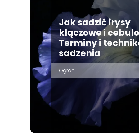
Jak sadzić irysy
kłączowe i cebul
Terminy i techni
sadzenia
Ogród