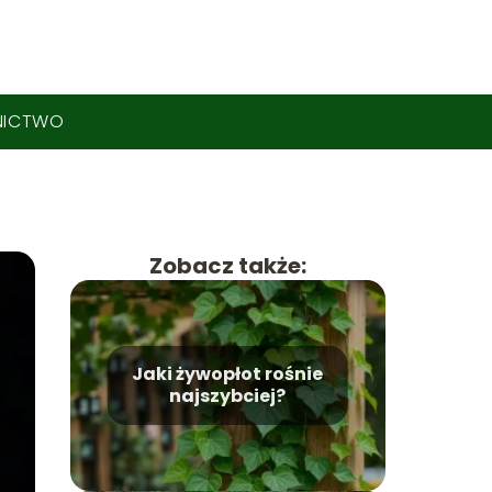
NICTWO
Zobacz także:
Jaki żywopłot rośnie
najszybciej?