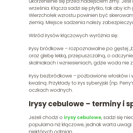
ukorzenienie się przed nadejściem zimy. Jeśl
września. Kłącza sadzi się płytko, tak aby ic
Wierzchołek wzrostu powinien być skierowan
ziemią. Miejsce sadzenia należy zabezpieczyć
Wśród irysów kłączowych wyróżnia się:
Irysy bródkowe – rozpoznawalne po gęstej „
oraz glebę lekką, przepuszczalną, o odczyni
skalniakach i wzniesieniach, gdzie woda nie 
Irysy bezbródkowe – pozbawione włosków i w
kwaśną. Przykłady to irys syberyjski (np. Perry’s
oczkach wodnych.
Irysy cebulowe – terminy i 
Jeżeli chodzi o
irysy cebulowe
, sadzi się ni
popularna niż kłączowe, jednak warta uwagi 
niektórych odmian.