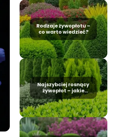
Rodzaje żywopłotu –
co warto wiedzieć?
Najszybciej rosnący
żywopłot – jakie
rośliny wybrać?