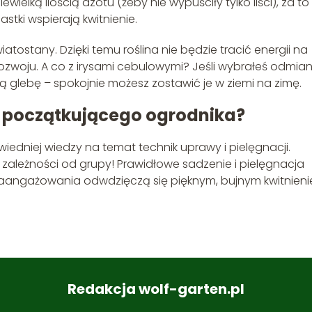
ielką ilością azotu (żeby nie wypuściły tylko liści), za to
astki wspierają kwitnienie.
atostany. Dzięki temu roślina nie będzie tracić energii na
 rozwoju. A co z irysami cebulowymi? Jeśli wybrałeś odmia
glebę – spokojnie możesz zostawić je w ziemi na zimę.
la początkującego ogrodnika?
wiedniej wiedzy na temat technik uprawy i pielęgnacji.
 w zależności od grupy! Prawidłowe sadzenie i pielęgnacja
e zaangażowania odwdzięczą się pięknym, bujnym kwitnien
Redakcja wolf-garten.pl