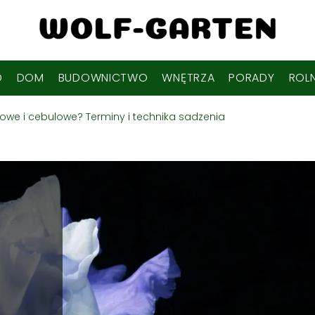
D
DOM
BUDOWNICTWO
WNĘTRZA
PORADY
ROL
czowe i cebulowe? Terminy i technika sadzenia