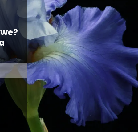
owe?
ka