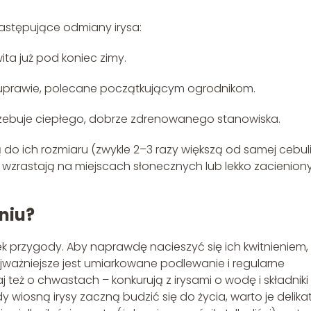
stępujące odmiany irysa:
ta już pod koniec zimy.
uprawie, polecane początkującym ogrodnikom.
rzebuje ciepłego, dobrze zdrenowanego stanowiska.
o ich rozmiaru (zwykle 2–3 razy większą od samej cebuli
ej wzrastają na miejscach słonecznych lub lekko zacienion
niu?
 przygody. Aby naprawdę nacieszyć się ich kwitnieniem,
jważniejsze jest umiarkowane podlewanie i regularne
 też o chwastach – konkurują z irysami o wodę i składniki
 wiosną irysy zaczną budzić się do życia, warto je delika