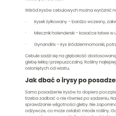
Wśród irysów cebulowych można wyróżnić na
· Irysek żyłkowany – bardzo wczesny, zakwi
· Miecznik holenderski – kosaćce łatwe w 
· Gynandiris – irys śródziemnomorski, pot
Cebule sadzi się na głębokość dostosowaną d
glebę lekką i przepuszczalną. Rośliny najlepi
osłoniętych od wiatru.
Jak dbać o irysy po posadze
Samo posadzenie irysów to dopiero początek
trzeba zadbać o nie również po sadzeniu. Na
sprawdzanie wilgotności gleby. Nie zapominaj
odżywcze, co może osłabić młode rośliny. Gdy