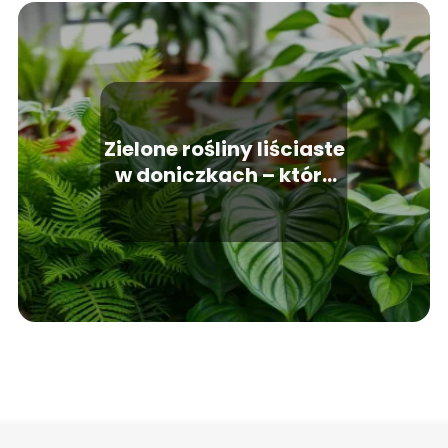
Zielone rośliny liściaste
w doniczkach – które
warto wybrać do
wnętrza?