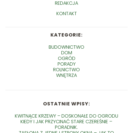
REDAKCJA
KONTAKT
KATEGORIE:
BUDOWNICTWO
DOM
OGRÓD
PORADY
ROLNICTWO
WNĘTRZA
OSTATNIE WPISY:
KWITNĄCE KRZEWY – DOSKONAŁE DO OGRODU
KIEDY I JAK PRZYCINAĆ STARE CZEREŚNIE –
PORADNIK.
ZASŁONA Z JEDNEJ STRONY OKNA – JAK TO