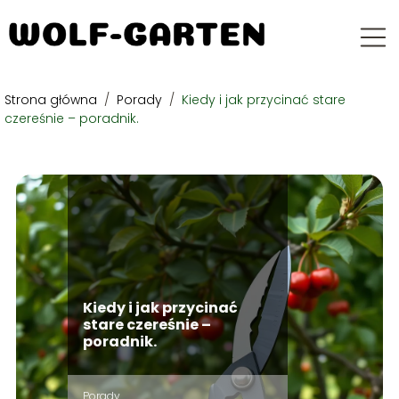
Strona główna
/
Porady
/
Kiedy i jak przycinać stare
czereśnie – poradnik.
Kiedy i jak przycinać
stare czereśnie –
poradnik.
Porady