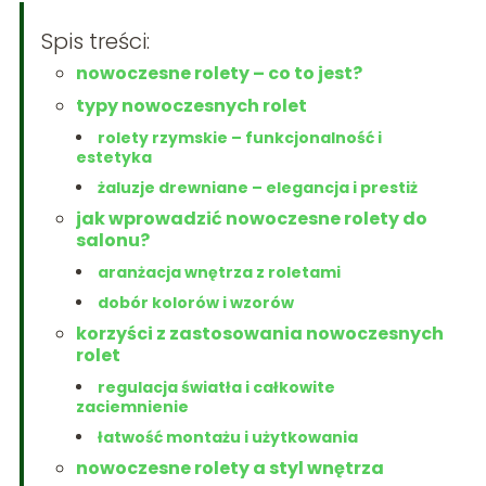
Spis treści:
nowoczesne rolety – co to jest?
typy nowoczesnych rolet
rolety rzymskie – funkcjonalność i
estetyka
żaluzje drewniane – elegancja i prestiż
jak wprowadzić nowoczesne rolety do
salonu?
aranżacja wnętrza z roletami
dobór kolorów i wzorów
korzyści z zastosowania nowoczesnych
rolet
regulacja światła i całkowite
zaciemnienie
łatwość montażu i użytkowania
nowoczesne rolety a styl wnętrza