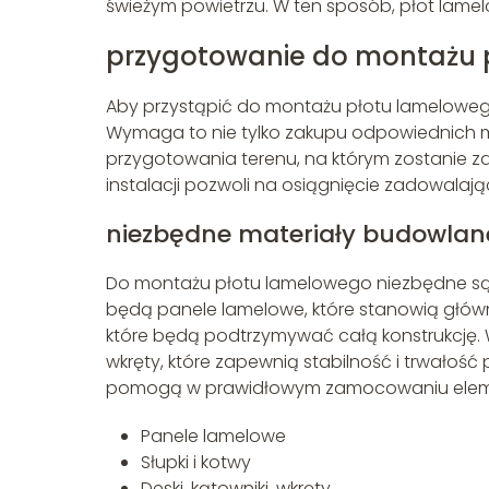
świeżym powietrzu. W ten sposób, płot lame
przygotowanie do montażu 
Aby przystąpić do montażu płotu lameloweg
Wymaga to nie tylko zakupu odpowiednich m
przygotowania terenu, na którym zostanie
instalacji pozwoli na osiągnięcie zadowalają
niezbędne materiały budowlan
Do montażu płotu lamelowego niezbędne są 
będą panele lamelowe, które stanowią główn
które będą podtrzymywać całą konstrukcję. W
wkręty, które zapewnią stabilność i trwałość
pomogą w prawidłowym zamocowaniu ele
Panele lamelowe
Słupki i kotwy
Deski, kątowniki, wkręty