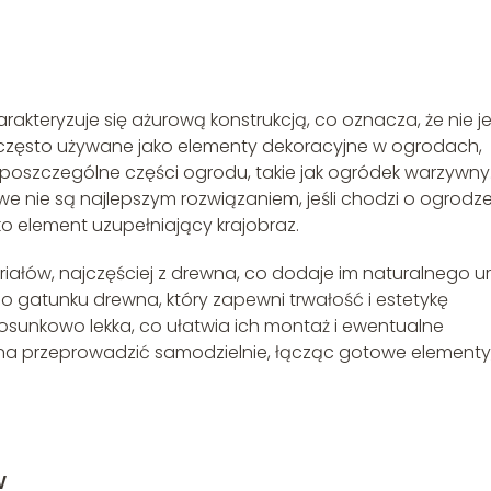
rakteryzuje się ażurową konstrukcją, co oznacza, że nie je
ą często używane jako elementy dekoracyjne w ogrodach,
c poszczególne części ogrodu, takie jak ogródek warzywny
lowe nie są najlepszym rozwiązaniem, jeśli chodzi o ogrodz
ako element uzupełniający krajobraz.
ałów, najczęściej z drewna, co dodaje im naturalnego ur
gatunku drewna, który zapewni trwałość i estetykę
tosunkowo lekka, co ułatwia ich montaż i ewentualne
a przeprowadzić samodzielnie, łącząc gotowe elementy
w