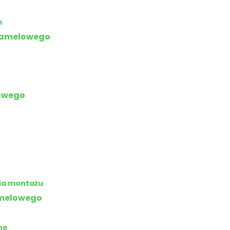
m
 lamelowego
lowego
nia montażu
amelowego
ne