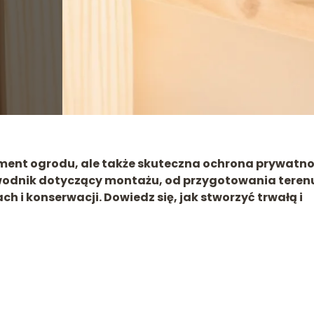
lement ogrodu, ale także skuteczna ochrona prywatno
wodnik dotyczący montażu, od przygotowania teren
h i konserwacji. Dowiedz się, jak stworzyć trwałą i