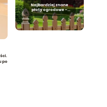
Najbardziej znane
płoty ogrodowe –
zestawienie typów
ści.
u po