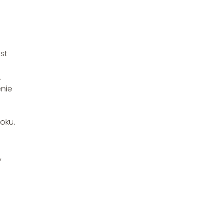
st
.
enie
oku.
,