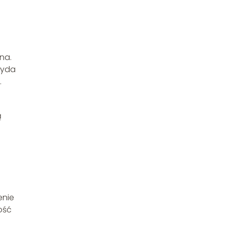
na.
zyda
.
ą
enie
ość