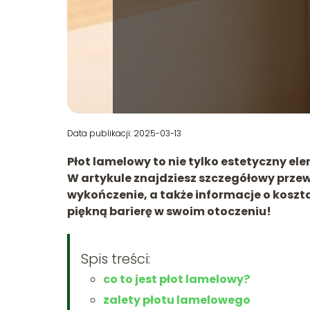
Data publikacji: 2025-03-13
Płot lamelowy to nie tylko estetyczny e
W artykule znajdziesz szczegółowy prze
wykończenie, a także informacje o kosztac
piękną barierę w swoim otoczeniu!
Spis treści:
co to jest płot lamelowy?
zalety płotu lamelowego