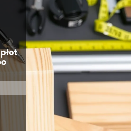
płot
po