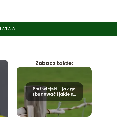
NICTWO
Zobacz także:
Płot wiejski – jak go
zbudować i jakie są
jego zalety?