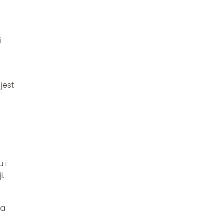
i
a
jest
 i
i.
na