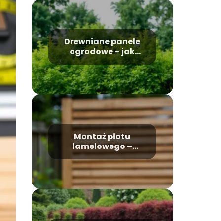
Drewniane panele
ogrodowe – jak
wybrać i
zastosować?
Montaż płotu
lamelowego –
podstawowe zasady
i techniki