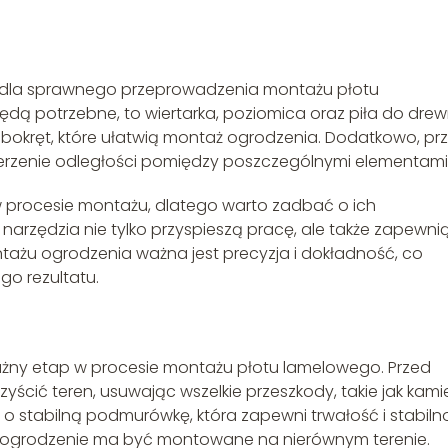
y dla sprawnego przeprowadzenia montażu płotu
dą potrzebne, to wiertarka, poziomica oraz piła do drew
ubokręt, które ułatwią montaż ogrodzenia. Dodatkowo, pr
mierzenie odległości pomiędzy poszczególnymi elementami
 w procesie montażu, dlatego warto zadbać o ich
narzędzia nie tylko przyspieszą pracę, ale także zapewni
ntażu ogrodzenia ważna jest precyzja i dokładność, co
go rezultatu.
ważny etap w procesie montażu płotu lamelowego. Przed
yścić teren, usuwając wszelkie przeszkody, takie jak kami
 o stabilną podmurówkę, która zapewni trwałość i stabiln
eśli ogrodzenie ma być montowane na nierównym terenie.