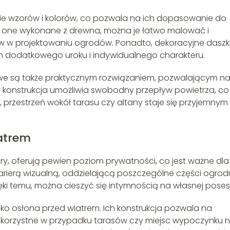
ie wzorów i kolorów, co pozwala na ich dopasowanie do
 są one wykonane z drewna, można je łatwo malować i
 w projektowaniu ogrodów. Ponadto, dekoracyjne daszk
 dodatkowego uroku i indywidualnego charakteru.
we są także praktycznym rozwiązaniem, pozwalającym n
h konstrukcja umożliwia swobodny przepływ powietrza, co 
, przestrzeń wokół tarasu czy altany staje się przyjemnym
atrem
ry, oferują pewien poziom prywatności, co jest ważne dla
arierą wizualną, oddzielającą poszczególne części ogrodu
ęki temu, można cieszyć się intymnością na własnej posesj
o osłona przed wiatrem. Ich konstrukcja pozwala na
korzystne w przypadku tarasów czy miejsc wypoczynku 