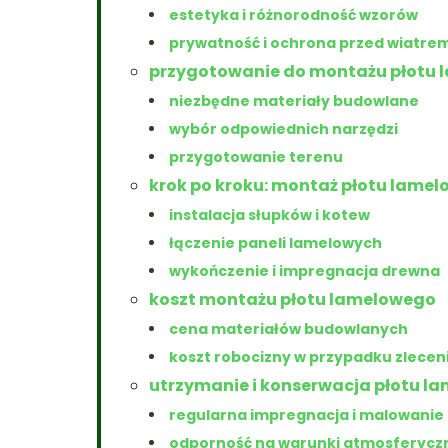
estetyka i różnorodność wzorów
prywatność i ochrona przed wiatre
przygotowanie do montażu płotu
niezbędne materiały budowlane
wybór odpowiednich narzędzi
przygotowanie terenu
krok po kroku: montaż płotu lame
instalacja słupków i kotew
łączenie paneli lamelowych
wykończenie i impregnacja drewna
koszt montażu płotu lamelowego
cena materiałów budowlanych
koszt robocizny w przypadku zlece
utrzymanie i konserwacja płotu l
regularna impregnacja i malowanie
odporność na warunki atmosferycz