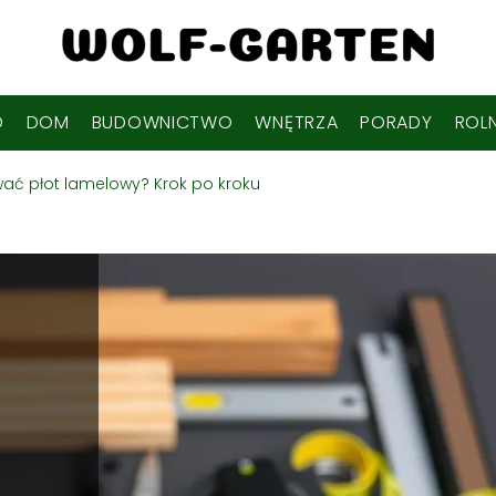
D
DOM
BUDOWNICTWO
WNĘTRZA
PORADY
ROL
ć płot lamelowy? Krok po kroku